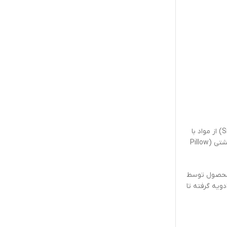
دستگاه‌های بسته‌بندی ساشه، به عنوان ماشین‌آلات تخصصی، برای تولید بسته‌بندی‌های کوچک، تک‌نفره و با حجم مشخص (Single-Serve Sachets) از مواد با
گرانروی‌های متفاوت (مایعات، پودرها و گرانول‌ها) طراحی شده‌اند. این تجهیزات قابلیت تولید ساشه در فرم‌های متنوعی نظیر قلمی (Stick Pack)، بالشتی (Pillow
 محصول توسط
ویه گرفته تا