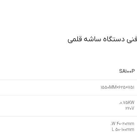
ی دستگاه ساشه قلمی
SA100P
751×625×1550MM
0.75KW،
220V
W 40-20mm،
L 50-100mm