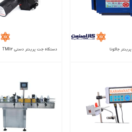
ینتر جاکوتا
دستگاه جت پرینتر دستی TMI12