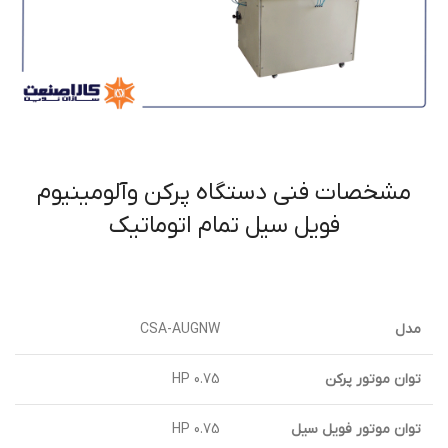
مشخصات فنی دستگاه پركن وآلومينيوم
فويل سيل تمام اتوماتيك
مدل
CSA-AUGNW
توان موتور پركن
HP 0.75
توان موتور فويل سيل
0.75 HP