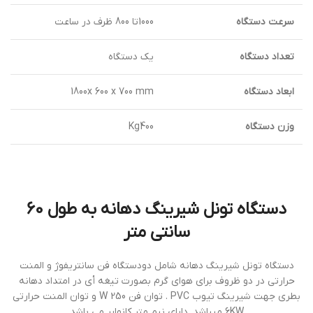
سرعت دستگاه
1000تا 800 ظرف در ساعت
تعداد دستگاه
يك دستگاه
ابعاد دستگاه
1800x 600 x 700 mm
وزن دستگاه
Kg400
دستگاه تونل شيرينگ دهانه به طول 60
سانتي متر
دستگاه تونل شيرينگ دهانه شامل دودستگاه فن سانتريفوژ و المنت
حرارتي در دو ظروف براي هواي گرم بصورت تيغه أي در امتداد دهانه
بطري جهت شيرينگ تيوب PVC . توان فن 250 W و توان المنت حرارتي
6KW ميباشد .دارای نیم متر کانوایر می باشد