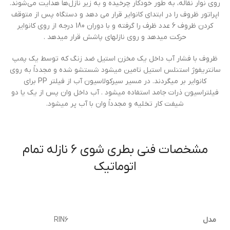
روی نوار نقاله، به طور خودکار چرخیده و به زیر نازل‌ها هدایت می‌شوند.
اپراتور ظروف را در ابتداي كانواير قرار مي دهد و دستگاه پس از متوقف
كردن ظروف 6 عدد ظرف را گرفته و با دوران 180 درجه از روي كانواير
حركت ميدهد و روي نازلهاي پاشش قرار ميدهد .
ظروف با فشار آب داخل يك مخزن استيل ضد زنگ كه توسط يك پمپ
سانتريفوژ استنلس استيل تامين ميشود شستشو شده و مجدداً به روي
كانواير بر ميگردند. در مسير سيركولاسيون آب از فيلتر PP براي
فيلتراسيون ذرات جامد استفاده ميشود . آب داخل وان پس از يك يا دو
شيفت كار تخليه و مجدداً وان با آب پر ميشود.
مشخصات فنی بطري شوي 6 نازله تمام
اتوماتيك
مدل
RIN6