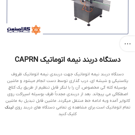
دستگاه دربند نيمه اتوماتيك CAPRN
دستگاه دربند نيمه اتوماتيك جهت دربندي نيمه اتوماتيك ظروف
پلاستيكي و شيشه اي، درب گذاري توسط دست انجام ميشود و ماشين
بوسيله كله گي مخصوص، آن را با لنگر قابل تنظيم از طريق يك كلاچ
اصطكاكي مي پيچاند. بعد از دربندي مجدداً ظرف بوسيله اسپراكت روي
كانواير آمده وبه ادامه خط منتقل ميگردد. ماشين قابل تبديل به ماشين
تمام اتوماتيك است.برای مشاهده ی تمامی دستگاه های دربند روی
لینک
کلیک کنید