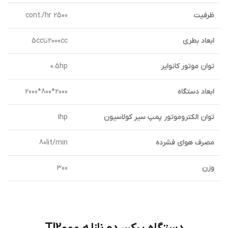
ظرفيت
2500 cont./hr
ابعاد بطري
2000ccتا5cc
توان موتور كانواير
0.5hp
ابعاد دستگاه
2000*800*2000
توان الكتروموتور پمپ سير كولاسيون
1hp
مصرف هواي فشرده
80lit/min
وزن
300