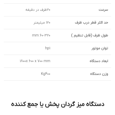
سرعت
20ظرف در دقيقه
حد اكثر قطر درب ظرف
120 ميليمتر
طول ظرف (قابل تنظيم )
60-320 mm
توان موتور
hp1
ابعاد دستگاه
1800x 600 x 700 mm
وزن دستگاه
Kg400
دستگاه ميز گردان پخش يا جمع كننده