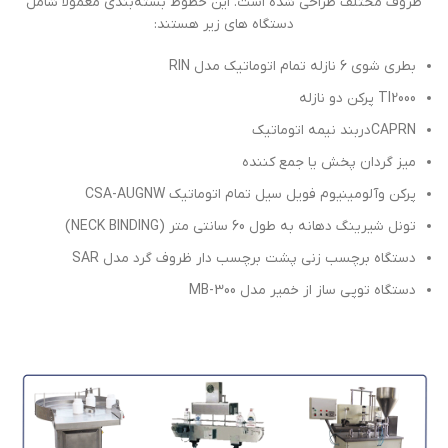
ظروف مختلف طراحی شده است. این خطوط بسته‌بندی معمولاً شامل
دستگاه های زیر هستند:
بطري شوي 6 نازله تمام اتوماتيك مدل RIN
TI2000 پركن دو نازله
CAPRNدربند نيمه اتوماتيك
ميز گردان پخش يا جمع كننده
پركن وآلومينيوم فويل سيل تمام اتوماتيك CSA-AUGNW
تونل شيرينگ دهانه به طول 60 سانتي متر (NECK BINDING)
دستگاه برچسب زنی پشت برچسب دار ظروف گرد مدل SAR
دستگاه توپی ساز از خمیر مدل MB-300