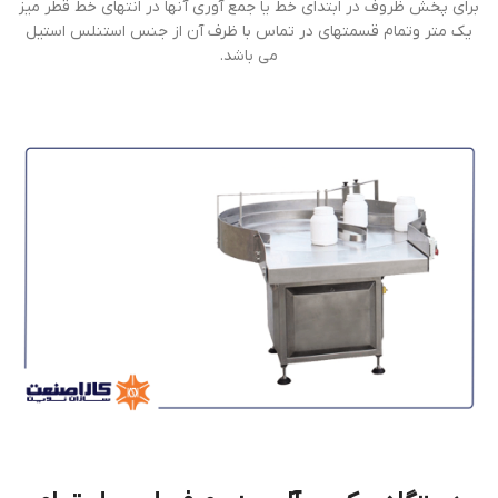
براي پخش ظروف در ابتداي خط يا جمع آوري آنها در انتهاي خط قطر ميز
يك متر وتمام قسمتهاي در تماس با ظرف آن از جنس استنلس استيل
مي باشد.