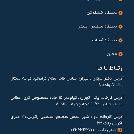
دستگاه خشک کن
دستگاه میکسر - بلندر
دستگاه آسیاب
مخزن
ارتباط با ما
آدرس دفتر مرکزی : تهران خيابان قائم مقام فراهانی، کوچه ممتاز،
پلاک 7، واحد 8
آدرس کارخانه یک : تهران ، کيلومتر 15 جاده مخصوص کرج ، مقابل
سايپا ، خيابان 52 ، کوچه چهارم ، پلاک 8
آدرس کارخانه دو : شهر قدس ،مجتمع صنعتی زاگرس،30 متری
زاگرس پلاک 63
تلفن ثابت : 44922700-021