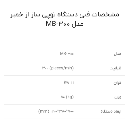
مشخصات فنی دستگاه توپی ساز از خمیر
مدل MB-300
مدل
MB-300
ظرفیت
(pieces/min) 300
توان
1.1 Kw
وزن
(kg) 80
ابعاد دستگاه
700*380*1200 (mm)