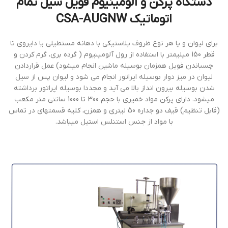
دستگاه پركن و آلومينيوم فويل سيل تمام
اتوماتيك CSA-AUGNW
براي ليوان و يا هر نوع ظروف پلاستيكي با دهانه مستطيلي يا دايروي تا
قطر 150 ميليمتر با استفاده از رول آلومينيوم ( گرده بري، گرم كردن و
چسباندن فويل همزمان بوسيله ماشين انجام ميشود) عمل قراردادن
ليوان در ميز دوار بوسيله اپراتور انجام مي شود و ليوان پس از سيل
شدن بوسيله بيرون انداز بالا مي آيد و مجددا بوسيله اپراتور برداشته
ميشود. داراي پركن مواد خمیری با حجم 300 تا 1000 سانتي متر مكعب
(قابل تنظيم) قيف دو جداره 50 ليتري و همزن، كليه قسمتهای در تماس
با مواد از جنس استنلس استيل ميباشد.