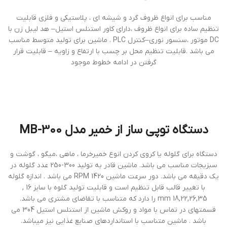
مناسب برای انواع ظروف گرد و شيشه ای ، پلاستيکی و فلزی قابليت
تنظيم ساده برای انواع ظروف ،دارای کاور استنلس استيل– هد ليبل زن با
DC موتور ،سنسور نوری–کنترل PLC . ماشين برای توليد متوسط مناسب
می باشد .قابليت تنظيم محل بر چسب با ارتفاع و زاويه – قابليت قرار
گرفتن در ادامه خطوط موجود
دستگاه توپی ساز از خمیر مدل MB-300
دستگاه برای گلوله یا کروی کردن انوع خمیرخرما ، ماهی ،میگو ، گوشت و
سبزیجات مناسب می باشد. ماشین قادر به تولید 300-250 عدد گلوله در
یک دقیقه می باشد. دور سرعت ماشین 1420 RPM می باشد . اندازه گلوله
با تغییر قالب قابل تنظیم است و قابلیت تولید گلوه با سایز 16 ,
18,22,26,35 mm را دارد که متناسب با تقاضای مشتری می باشد.
قسمتهای در تماس با مواد و روکش ماشین از استنلس استیل 304 می
باشد . ماشین متناسب با استانداردهای صنایع غذایی نیز میباشد.