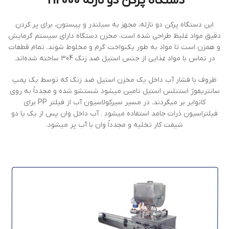
دستگاه پركن دو نازله TI2000
این دستگاه پرکن دو نازله، مجهز به سیلندر و پیستون، برای پر کردن
دقیق مواد غلیظ طراحی شده است. مخزن دستگاه دارای سیستم گرمایش
و همزن است تا مواد به طور یکنواخت گرم و مخلوط شوند. تمام قطعات
در تماس با مواد غذایی از جنس استیل ضد زنگ 304 ساخته شده‌اند.
ظروف با فشار آب داخل يك مخزن استيل ضد زنگ كه توسط يك پمپ
سانتريفوژ استنلس استيل تامين ميشود شستشو شده و مجدداً به روي
كانواير بر ميگردند. در مسير سيركولاسيون آب از فيلتر PP براي
فيلتراسيون ذرات جامد استفاده ميشود . آب داخل وان پس از يك يا دو
شيفت كار تخليه و مجدداً وان با آب پر ميشود.