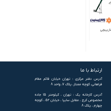
ارپيچي
دستگاه نوار نقاله تسمه ای
دستگاه نوار نق
ارتباط با ما
آدرس دفتر مرکزی : تهران خيابان قائم مقام
فراهانی، کوچه ممتاز، پلاک 7، واحد 8
آدرس کارخانه یک : تهران ، کيلومتر 15 جاده
مخصوص کرج ، مقابل سايپا ، خيابان 52 ، کوچه
چهارم ، پلاک 8