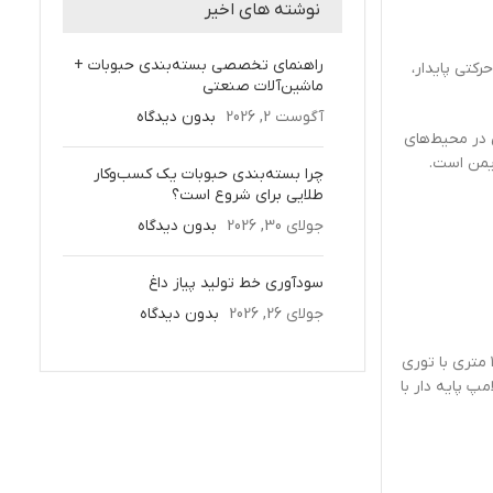
نوشته های اخیر
راهنمای تخصصی بسته‌بندی حبوبات +
تور گیربکس مستقل (با توان ۰.۵ کیلووات) است که حرکتی پایدار،
ماشین‌آلات صنعتی
آگوست 2, 2026
بدون دیدگاه
های بهداشتی در محیط‌های
چرا بسته‌بندی حبوبات یک کسب‌وکار
طلایی برای شروع است؟
جولای 30, 2026
بدون دیدگاه
سودآوری خط تولید پیاز داغ
جولای 26, 2026
بدون دیدگاه
عملکرد اصلی دستگاه نوار نقاله بازرسی، تسهیل همزمان جابه‌جایی و کنترل دقیق کیفیت محصولات در طول خط تولید است. در انتهای خط، یک کانوایر ۱ متری با توری
پ پایه دار با