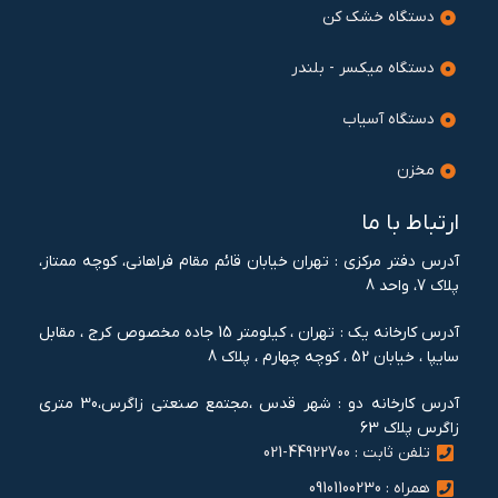
دستگاه خشک کن
دستگاه میکسر - بلندر
دستگاه آسیاب
مخزن
ارتباط با ما
آدرس دفتر مرکزی : تهران خيابان قائم مقام فراهانی، کوچه ممتاز،
پلاک 7، واحد 8
آدرس کارخانه یک : تهران ، کيلومتر 15 جاده مخصوص کرج ، مقابل
سايپا ، خيابان 52 ، کوچه چهارم ، پلاک 8
آدرس کارخانه دو : شهر قدس ،مجتمع صنعتی زاگرس،30 متری
زاگرس پلاک 63
تلفن ثابت : 44922700-021
همراه : 09101100230