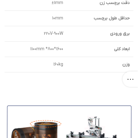
دقت برچسب زن
1mm±
حداقل طول برچسب
10mm
برق ورودی
220V-900W
ابعاد کلی
1100mm *800*1600
وزن
160kg