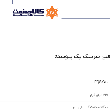
ی شرینک پک پیوسته
FQS450
215 کیلو گرم
1400×700×2450 میلی متر