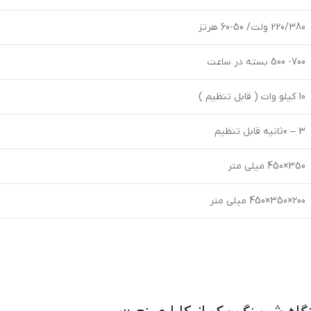
220/380 ولت/ 50-60 هرتز
700- 500 بسته در ساعت
10 کیلو وات ( قابل تنظیم )
3 – 0ثانیه قابل تنظیم
350×450 میلی متر
200×350×450 میلی متر