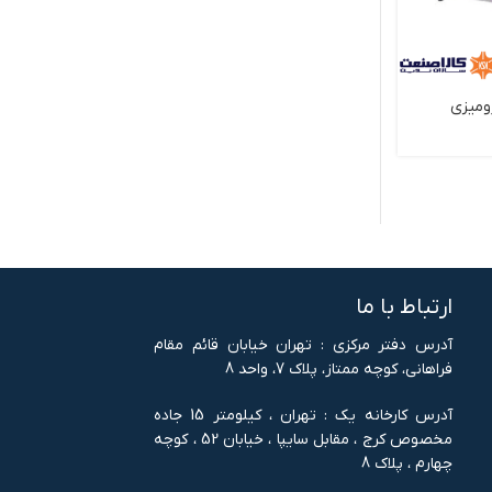
ومیزی
دستگاه پركن دو نازله مواد غليظ
دستگاه پرکن دو
در جار تمام اتوماتيك
کننده نیمه اتو
ارتباط با ما
آدرس دفتر مرکزی : تهران خيابان قائم مقام
فراهانی، کوچه ممتاز، پلاک 7، واحد 8
آدرس کارخانه یک : تهران ، کيلومتر 15 جاده
مخصوص کرج ، مقابل سايپا ، خيابان 52 ، کوچه
چهارم ، پلاک 8