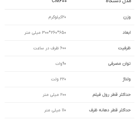
مدل دستگاه
CM600
وزن
20کیلوگرم
ابعاد
650*260*300 ميلي متر
ظرفیت
600 ظرف در ساعت
توان مصرفی
90وات
ولتاژ
220 ولت
حداکثر قطر رول فیلم
200 میلی متر
حداکثر قطر دهانه ظرف
110 میلی متر