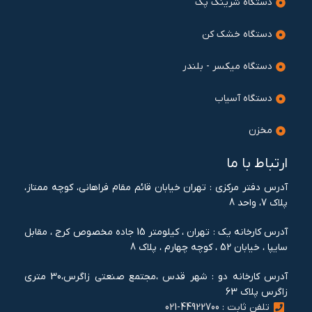
دستگاه شرینک پک
دستگاه خشک کن
دستگاه میکسر - بلندر
دستگاه آسیاب
مخزن
ارتباط با ما
آدرس دفتر مرکزی : تهران خيابان قائم مقام فراهانی، کوچه ممتاز،
پلاک 7، واحد 8
آدرس کارخانه یک : تهران ، کيلومتر 15 جاده مخصوص کرج ، مقابل
سايپا ، خيابان 52 ، کوچه چهارم ، پلاک 8
آدرس کارخانه دو : شهر قدس ،مجتمع صنعتی زاگرس،30 متری
زاگرس پلاک 63
تلفن ثابت : 44922700-021