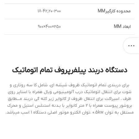
محدوده کارگیرMM
18-42,20-300
ابعاد MM
250×400×900
دستگاه دربند پیلفرپروف تمام اتوماتیک
براي دربندي تمام اتوماتيك ظروف شيشه اي، شامل كا سه روتاري و
شوت براي انتقال اتوماتيك درب آلومينيومي ویال همراه با استاپر روي
ظرف ، اسپراكت براي انتقال ظروف از كانواير زير كله گي دربند مـــطابق
بروشور پيوست همراه با 2 متر كانواير با بـدنه استنلس استيل و محرك
مستقل به توان 0.5kw .توان الکترو موتور اصلی دستگاه 1 اسب میباشد.