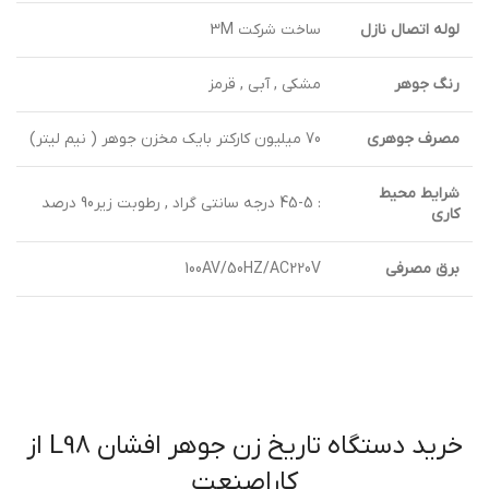
لوله اتصال نازل
ساخت شرکت 3M
رنگ جوهر
مشکی , آبی , قرمز
مصرف جوهری
70 میلیون کارکتر بایک مخزن جوهر ( نیم لیتر)
شرایط محیط
: 45-5 درجه سانتی گراد , رطوبت زیر90 درصد
کاری
برق مصرفی
100AV/50HZ/AC220V
خرید دستگاه تاریخ زن جوهر افشان L98 از
کاراصنعت