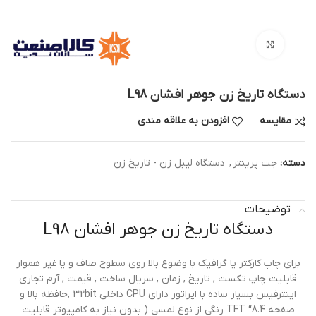
بزرگنمایی تصویر
دستگاه تاریخ زن جوهر افشان L98
مقایسه
افزودن به علاقه مندی
دسته:
جت پرینتر
,
دستگاه لیبل زن - تاریخ زن
توضیحات
دستگاه تاریخ زن جوهر افشان L98
برای چاپ کارکتر یا گرافیک با وضوع بالا روی سطوح صاف و یا غیر هموار
قابلیت چاپ تکست , تاریخ , زمان , سریال ساخت , قیمت , آرم تجاری
اینترفیس بسیار ساده با اپراتور دارای CPU داخلی 32bit ,حافظه بالا و
صفحه TFT “8.4 رنگی از نوع لمسی ( بدون نیاز به کامپیوتر قابلیت