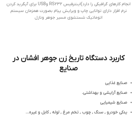
انجام کارهای گرافیکی را دارد)اینترفیس RS232 وUSB برای آپگرید کردن
نرم افزار دارای توانایی چاپ و ویرایش پیام بصورت همزمان سیستم
اتوماتیک شستشوی مسیر جوهر ونازل
کاربرد دستگاه تاریخ زن جوهر افشان در
صنایع
صنایع غذایی
صنایع آرایشی و بهداشتی.
صنایع شیمیایی
یدکی خودرو , سنگ , چوب , تخم مرغ , لوله , کابل و غیره…