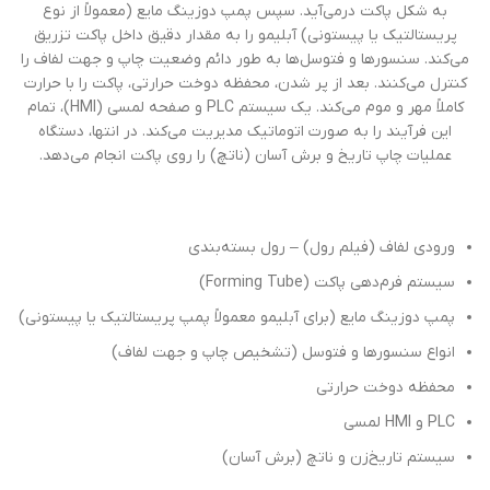
به شکل پاکت درمی‌آید. سپس پمپ دوزینگ مایع (معمولاً از نوع
پریستالتیک یا پیستونی) آبلیمو را به مقدار دقیق داخل پاکت تزریق
می‌کند. سنسورها و فتو‌سل‌ها به طور دائم وضعیت چاپ و جهت لفاف را
کنترل می‌کنند. بعد از پر شدن، محفظه دوخت حرارتی، پاکت را با حرارت
کاملاً مهر و موم می‌کند. یک سیستم PLC و صفحه لمسی (HMI)، تمام
این فرآیند را به صورت اتوماتیک مدیریت می‌کند. در انتها، دستگاه
عملیات چاپ تاریخ و برش آسان (ناتچ) را روی پاکت انجام می‌دهد.
ورودی لفاف (فیلم رول) – رول بسته‌بندی
سیستم فرم‌دهی پاکت (Forming Tube)
پمپ دوزینگ مایع (برای آبلیمو معمولاً پمپ پریستالتیک یا پیستونی)
انواع سنسورها و فتو‌سل (تشخیص چاپ و جهت لفاف)
محفظه دوخت حرارتی
PLC و HMI لمسی
سیستم تاریخ‌زن و ناتچ (برش آسان)