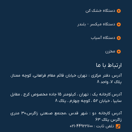
دستگاه خشک کن
دستگاه میکسر - بلندر
دستگاه آسیاب
مخزن
ارتباط با ما
آدرس دفتر مرکزی : تهران خيابان قائم مقام فراهانی، کوچه ممتاز،
پلاک 7، واحد 8
آدرس کارخانه یک : تهران ، کيلومتر 15 جاده مخصوص کرج ، مقابل
سايپا ، خيابان 52 ، کوچه چهارم ، پلاک 8
آدرس کارخانه دو : شهر قدس ،مجتمع صنعتی زاگرس،30 متری
زاگرس پلاک 63
تلفن ثابت : 44922700-021