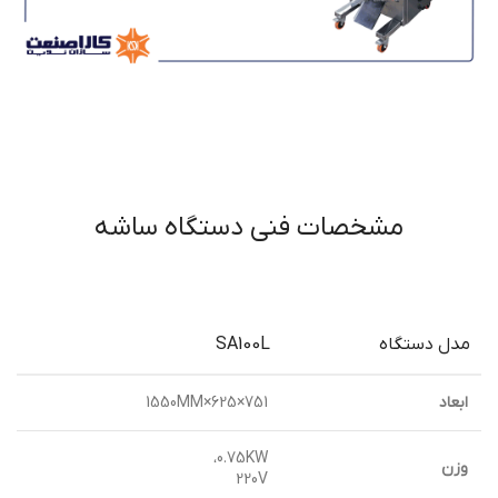
مشخصات فنی دستگاه ساشه
مدل دستگاه
SA100L
ابعاد
751×625×1550MM
0.75KW،
وزن
220V