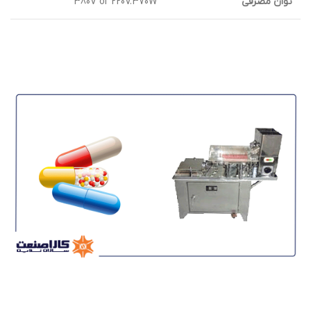
توان مصرفی
380V or 220V.370W