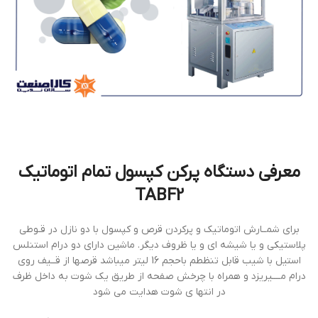
معرفی دستگاه پركن كپسول تمام اتوماتيك
TABF2
براي شمــارش اتوماتيك و پركردن قرص و كپسول با دو نازل در قـوطي
پلاستيكي و يا شيشه ای و يا ظروف ديگر. ماشين داراي دو درام استنلس
استيل با شیب قابل تنظطم باحجم 16 ليتر ميباشد قرصها از قــيف روي
درام مــــيريزد و همراه با چرخش صفحه از طريق يك شوت به داخل ظرف
در انتها ي شوت هدايت می شود