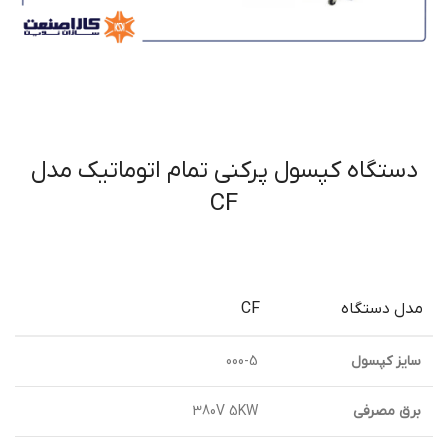
دستگاه کپسول پرکني تمام اتوماتيک مدل
CF
مدل دستگاه
CF
سايز کپسول
000-5
برق مصرفي
380V 5KW