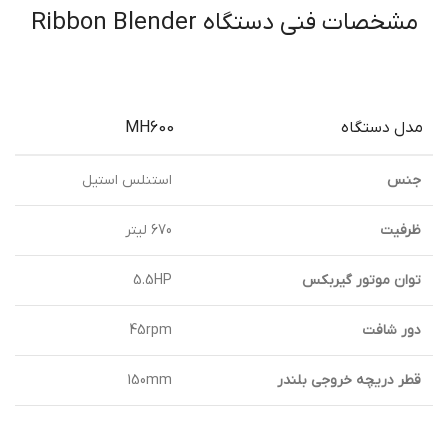
مشخصات فنی دستگاه Ribbon Blender
مدل دستگاه
MH600
جنس
استنلس استیل
ظرفيت
670 ليتر
توان موتور گيربكس
5.5HP
دور شافت
45rpm
قطر دريچه خروجي بلندر
150mm