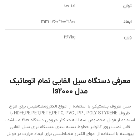
توان
1.5 kw
ابعاد
1800*900*1760 mm
وزن
467kg
معرفی دستگاه سیل القایی تمام اتوماتیک
مدل is2000
سيل ظروف پلاستيكي با استفاده از امواج الكترومغناطيس براي انواع
ظروف HDFE,PE,PET,PETE,PETG, PVC , PP , POLY STYRENE با
استفاده از فويل مخصوص سه لايه.حداكثر خروجي دستگاه 2kw ميباشد .
قابل نصب روي كانواير خطوط بسته بندي .دستگاه براي سيل القايي
پيوسته با استفاده از امواج الکترو مغناطيسي براي ايجاد حرارت در فويل