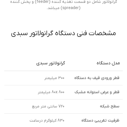
گرانولاتور شامل دو قسمت تغذيه كننده (feeder) و پخش كننده
(spreader) ميباشد.
مشخصات فنی دستگاه گرانولاتور سبدي
مدل دستگاه
گرانولاتور سبدي
قطر ورودي قيف به دستگاه
300 ميليمتر
قطر و عرض استوانه مشبك
80x 800 ميليمتر
سطح شبكه
720 سانتي متر مربع
ظرفيت تقريبي دستگاه
830 كيلوگرم درساعت