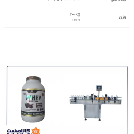
200kg
وزن
mm