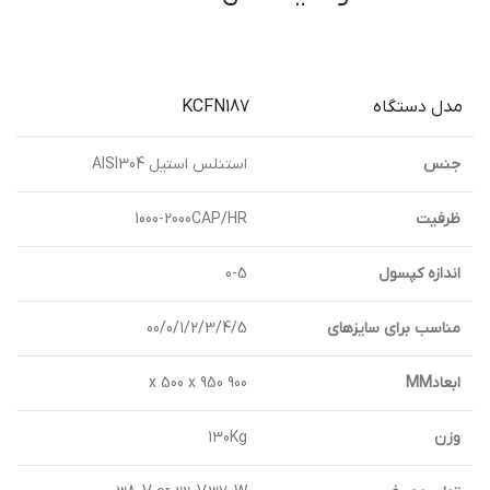
مدل دستگاه
KCFN187
جنس
استنلس استيل AISI304
ظرفيت
1000-2000CAP/HR
اندازه كپسول
0-5
مناسب برای سايزهای
00/0/1/2/3/4/5
ابعادMM
900 x 500 x 950
وزن
130Kg