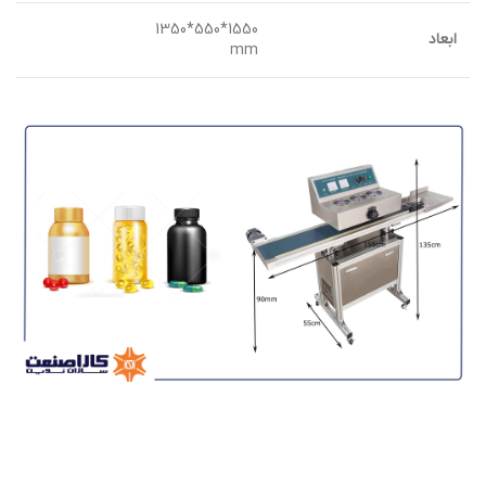
1550*550*1350
ابعاد
mm