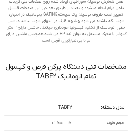
عمل شمارش بوسيله سوراخهای ايجاد شده روی صفحات پلي کربنات
داخل درام انجام ميشود و تعداد از طريق تعويض اين صفحات قــــابل
تغيير است ظروف بوسيله يک سيستمGATING پنوماتيک در انتهای
شوت نگه داشته می شود چنانچه ظرف در انتهاي شوت نباشد مـاشين
بطور اتوماتيك از تخليه كپسولها خودداري ميكتد . ماشين دارای 2 متر
کانواير با محرک مستقل به توان 0.5 HP مي باشد.همچنين ماشين دارای
توانا يی غبارگيری قرص است
مشخصات فنی دستگاه پركن قرص و كپسول
تمام اتوماتيك TABF2
مدل دستگاه
TABF2
حجم ظرف
15 – 500 ml