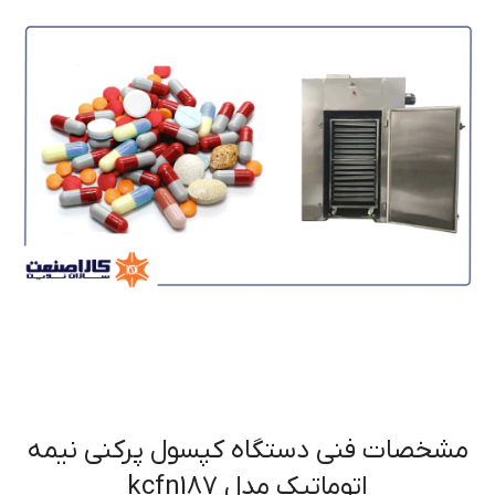
مشخصات فنی دستگاه کپسول پرکني نيمه
اتوماتيک مدل kcfn187