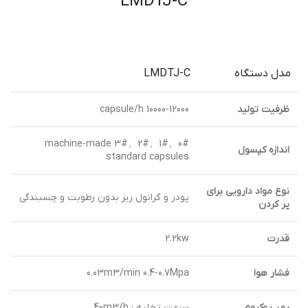
LMDTJ-C
مدل دستگاه
LMDTJ-C
ظرفیت تولید
10000-12000 capsule/h
0#、1#、2#、3# machine-made
اندازه کپسول
standard capsules
نوع مواد دارویی برای
پودر و گرانول ریز بدون رطوبت و چسبندگی
پر کردن
قدرت
2.2kw
فشار هوا
0.03m3/min 0.4-0.7Mpa
پمپ وکیوم
سرعت تخلیه : 40m3/h