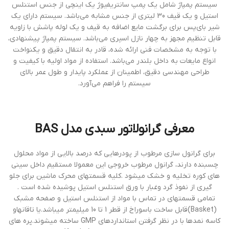
سیستم پمپاژ شامل یک پمپ سانتریفیوژ یک اینچی از جنس استنلس
استیل و یک قیف 30 لیتری از جنس مشابه می‌باشد. سیستم دارای یک
شیر بای‌پس برای برگشت مایع اضافه به قیف و یک لوله پاشش با زاویه
قابل تنظیم مجهز به چهار نازل اسپری می‌باشد. سیستم پمپاژ پیشنهادی،
با توجه به مشخصات فنی ارائه شده، قادر به انتقال دقیق و یکنواخت
انواع مایعات به داخل بلندر می‌باشد. استفاده از مواد اولیه با کیفیت و
طراحی مهندسی دقیق، اطمینان از عملکرد پایدار و طول عمر بالای
سیستم را فراهم می‌آورد.
معرفی گرانولاتور سبدي مدل BAS
براي گرانول سازي مرطوب از پودرهايي كه درصد بالايي از مواد محلول
چسبنده دارند، گرانول مرطوب خروجي اين معمولا مستقيم داخل سيني
هاي كوره تخليه و خشك ميشود .كليه قسمتهاي محرك ماشين براي جلو
گيري از نفوذ گرد وغبار با ورق استنلس استيل پوشيده شده است .
تمامي قسمتهاي در تماس با مواد از استنلس استيل و صفحه مشبك
(Basket)قابل ساخت باسوراخ از قطر 1 تا 10 ميليمتر ميباشد.يا تاقانهاو
كاسه نمدها با در نظر گرفتن استانداردهاي GMP ساخته ميشوند.پره هاي