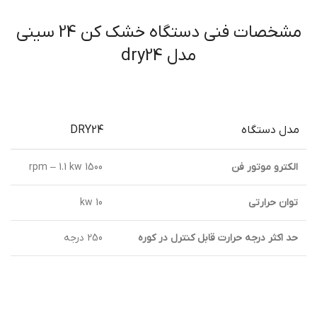
مشخصات فنی دستگاه خشک کن 24 سینی
مدل dry24
مدل دستگاه
DRY24
الكترو موتور فن
rpm – 1.1 kw 1500
توان حرارتي
10 kw
حد اكثر درجه حرارت قابل كنترل در كوره
250 درجه