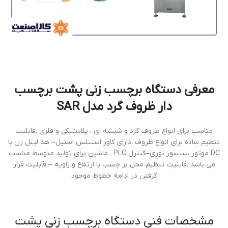
معرفی دستگاه برچسب زنی پشت برچسب
دار ظروف گرد مدل SAR
مناسب برای انواع ظروف گرد و شيشه ای ، پلاستيکی و فلزی ,قابليت
تنظيم ساده برای انواع ظروف ،دارای کاور استنلس استيل– هد ليبل زن با
DC موتور ،سنسور نوری–کنترل PLC . ماشين برای توليد متوسط مناسب
می باشد .قابليت تنظيم محل بر چسب با ارتفاع و زاويه – قابليت قرار
گرفتن در ادامه خطوط موجود
مشخصات فنی دستگاه برچسب زنی پشت