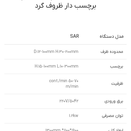
برچسب دار ظروف گرد
مدل دستگاه
SAR
محدوده ظرف
D:12-100mm H:30-200mm
برچسب
H:15-100mm L:10-300mm
50-70 cont./min
ظرفيت
m/min
برق ورودی
220V/5042
توان مصرفی
1.2kw
ابعاد کلی
1300mm *1100*1600