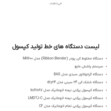
می‌دهند.
لیست دستگاه های خط تولید کپسول
دستگاه مخلوط كن پودر (Ribbon Blender) مدل MH600
سیستم پاشش مایع
دستگاه گرانولاتور سبدي مدل BAS
دستگاه خشک کن 24 سینی مدل dry24
دستگاه کپسول پرکني نيمه اتوماتيک مدل kcfn187
دستگاه کپسول پرکنی نیمه اتوماتیک مدل LMDTJ-C
دستگاه کپسول پرکني تمام اتوماتيک مدل CF