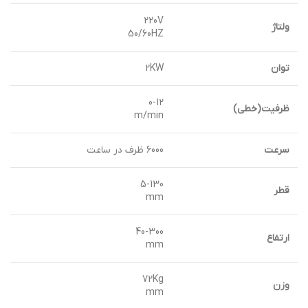
220V
ولتاژ
50/60HZ
توان
2KW
0-12
ظرفيت(خطي)
m/min
سرعت
6000 ظرف در ساعت
5-130
قطر
mm
40-300
ارتفاع
mm
72Kg
وزن
mm