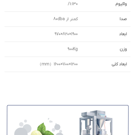
واکيوم
1:130/
صدا
کمتر از 80dba
ابعاد
1900×820×970
وزن
900Kg
ابعاد کلی
1200×700×1600（mm）