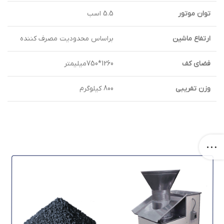
توان موتور
5.5 اسب
ارتفاع ماشين
براساس محدودیت مصرف کننده
فضاي كف
1260*750ميليمتر
وزن تفريبي
800 كيلوگرم