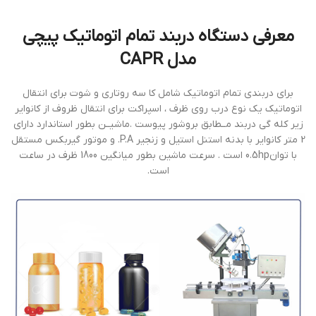
معرفی دستگاه دربند تمام اتوماتيك پيچي
مدل CAPR
براي دربندي تمام اتوماتيك شامل كا سه روتاری و شوت براي انتقال
اتوماتيك يك نوع درب روي ظرف ، اسپراكت براي انتقال ظروف از كانواير
زير كله گي دربند مــطابق بروشور پيوست .ماشيــن بطور استاندارد داراي
2 متر كانواير با بدنه استنل استيل و زنجير P.A. و موتور گيربكس مستقل
با توان0.5hp است . سرعت ماشين بطور ميانگين 1800 ظرف در ساعت
است.