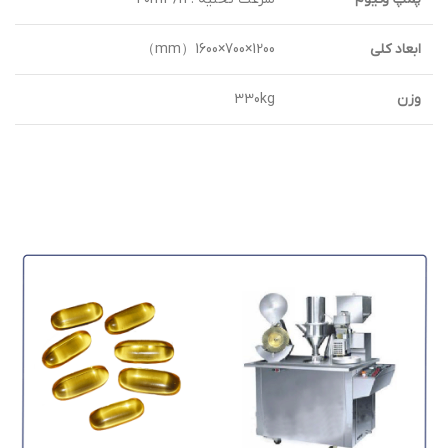
ابعاد کلی
1200×700×1600（mm）
وزن
330kg