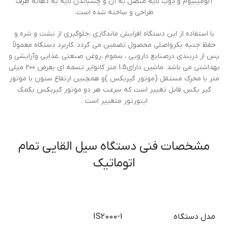
آلومينيوم و ذوب لايه متصل به آن و چسباندن لايه به دهانه ظرف
طراحي و ساخته شده است.
با استفاده از اين دستگاه افزايش ماندگاري ،جلوگيري از نشت و شره و
حفظ جنبه بکرواصلي محصول تضمين مي گردد .کاربرد دستگاه معمولاً
پس از دربندي درصنايع دارويي ، سموم ،روغن صنعتي ،غذايي وآرايشي و
بهداشتي مي باشد .ماشين داراي1.5 متر کانواير تسمه ای بعرض 200 ميلي
متر با محرک مستقل (موتور گيربکس )و همچنين ارتفاع ستون با موتور
گير بکس قابل تغيير است که سرعت هر دو موتور گيربکس بکمک
اينورتور متغيير است .
مشخصات فنی دستگاه سیل القایی تمام
اتوماتیک
مدل دستگاه
IS2000-1