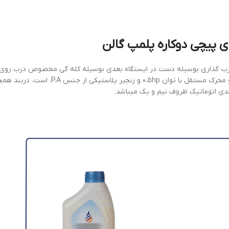
ي پيچي دوکاره پلمپ گالن
درب گذاری بوسيله دست در ايستگاه بعدي بوسيله كله گي مخصوص درب رو
ميشود. بطور استاندارد ماشين داراي 2 متر كانواير با بدنه استنلس و محرك مستقل با توان .5hp
ندي اتوماتیک ظروف نیم و یک ميباشد.