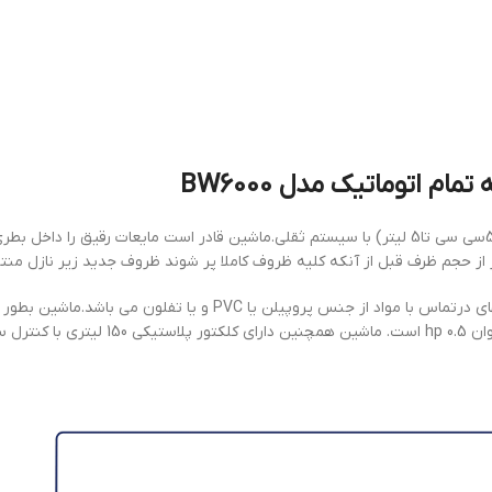
ام اتوماتيك مدل BW6000
براي پر كردن بطري مايع ضد یخ يا مواد اسيدي قوي ( قابل تنظيم از 500سي سي تا5 ليتر) با سيستم ثقلي.ماشين قادر است مايعات رقيق
ر از حجم ظرف قبل از آنكه كليه ظروف كاملا پر شوند ظروف جديد زير نازل منت
سرعت ماشين بطور الكترونيكي و پيوسته قابل تغيير است.كليه قسمتهاي درتماس با مواد از جنس پروپيلن يا PVC و