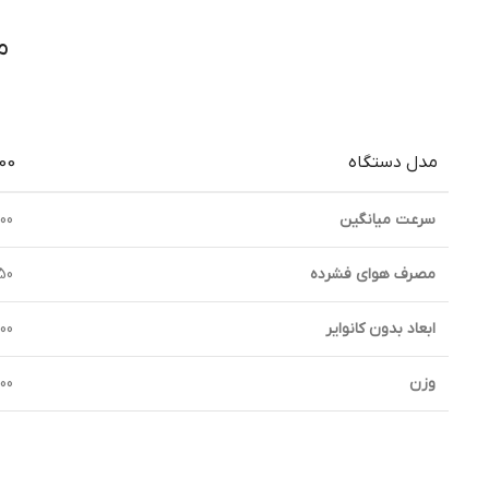
م
مدل دستگاه
00
سرعت ميانگين
1800 بطري يك 
مصرف هواي فشرده
750 ليتر 
ابعاد بدون كانواير
00*600
وزن
00