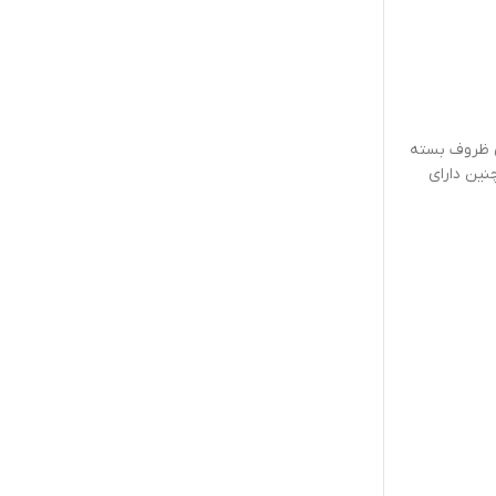
ي ظروف بسته
0 و زنجير پلاستيكي از جنس P.A. است. دربند همچنين داراي