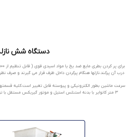
دستگاه شش نازله تم
درب آن پركند.نازلها هنگام پركردن داخل ظرف قرار مي گيرند و صرف نظ
3 متر كانواير با بدنه استنلس استيل و موتور گيربكس مستقل با توان hp 0.5 است. ماشين همچنين داراي كلكتور پلاستيکي 150 ليتري با كنترل سطح است.