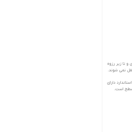
 را داخل بطري و تا زير رزوه
قل نمي شوند.
 يا تفلون مي باشد.ماشين بطور استاندارد داراي