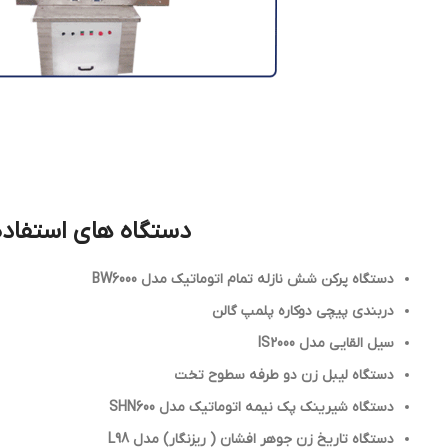
دستگاه های استفاد
دستگاه پرکن شش نازله تمام اتوماتيك مدل BW6000
دربندي پيچي دوکاره پلمپ گالن
سيل القايي مدل IS2000
دستگاه ليبل زن دو طرفه سطوح تخت
دستگاه شيرينك پك نيمه اتوماتيك مدل SHN600
دستگاه تاریخ زن جوهر افشان ( ریزنگار) مدل L98