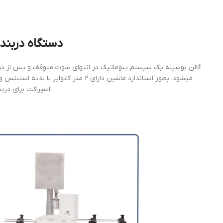
دستگاه دربند
گالن بوسيله يك سيستم پنوماتيك در انتهاي شوت متوقف و پس از 
اسپراكت براي درب