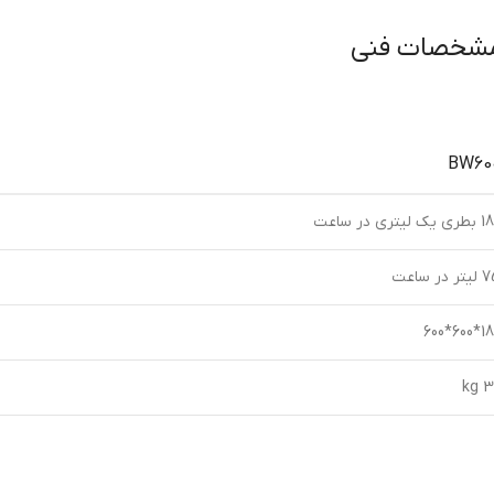
شخصات فنی
BW60
ليتري در ساعت
در ساعت
1800*6
kg 3