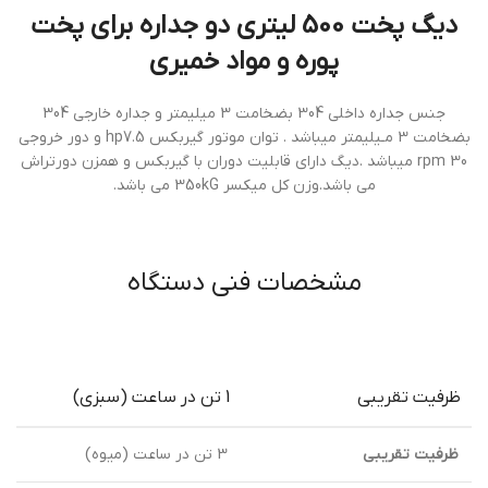
ديگ پخت 500 ليتري دو جداره برای پخت
پوره و مواد خمیری
جنس جداره داخلي 304 بضخامت 3 ميليمتر و جداره خارجي 304
بضخامت 3 مـيليمتر ميباشد . توان موتور گيربكس hp7.5 و دور خروجي
30 rpm ميباشد .دیگ دارای قابلیت دوران با گیربکس و همزن دورتراش
می باشد.وزن كل ميكسر 350kG مي باشد.
مشخصات فنی دستگاه
ظرفيت تقريبی
1 تن در ساعت (سبزی)
ظرفيت تقريبی
3 تن در ساعت (ميوه)