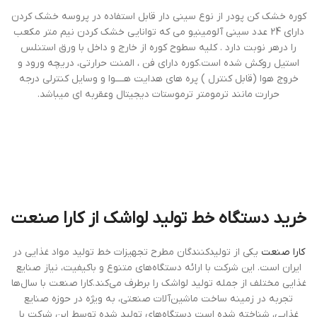
كوره خشك كن پودر از نوع سيني دار قابل استفاده در پروسه خشك كردن
داراي 24 عدد سيني آلومينیو مي كه توانايي خشك كردن نيم متر مكعب
را درهر نوبت دارد . كليه سطوح كوره از خارج و داخل با ورق استنلس
استيل روكش شده است.كوره داراي فن ، المنت حرارتي، دريچه ورود و
خروج هوا (قابل كنترل ) پره هاي هدايت هــــوا و وسايل كنترلي درجه
حرارت مانند ترمومتر ترموستات ديجيتال وعقربه اي ميباشد.
خرید دستگاه خط تولید لواشک از کارا صنعت
کارا صنعت
یکی از تولیدکنندگان مطرح تجهیزات خط تولید مواد غذایی در
ایران است. این شرکت با ارائه دستگاه‌های متنوع و باکیفیت، نیاز صنایع
غذایی مختلف از جمله تولید لواشک را برطرف می‌کند.کارا صنعت با سال‌ها
تجربه در زمینه ساخت ماشین‌آلات صنعتی، به ویژه در حوزه صنایع
غذایی، شناخته شده است دستگاه‌های تولید شده توسط این شرکت با