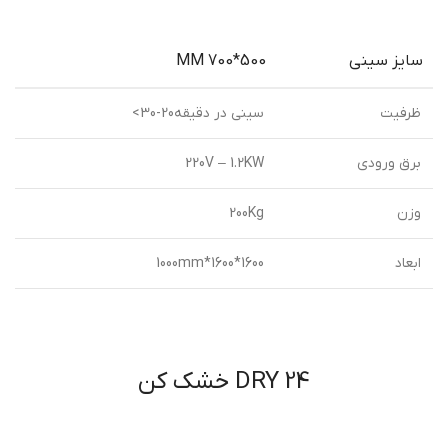
سایز سینی
500*700 MM
ظرفیت
سینی در دقیقه20-30>
برق ورودی
220V – 1.2KW
وزن
200Kg
ابعاد
1600*1600*1000mm
DRY 24 خشک کن