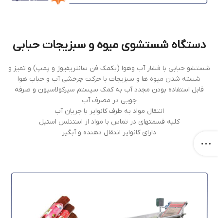
دستگاه شستشوي ميوه و سبزيجات حبابی
شستشو حبابی با فشار آب وهوا (بکمک فن سانتريفيوژ و پمپ) و تميز و
شسته شدن ميوه ها و سبزيجات با حركت چرخشي آب و حباب هوا
قابل استفاده بودن مجدد آب به كمك سيستم سیرکولاسیون و صرفه
جويي در مصرف آب
انتقال مواد به طرف كانواير با جريان آب
کليه قسمتهای در تماس با مواد از استنلس استيل
دارای کانواير انتقال دهنده و آبگير