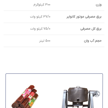
وزن
300 كيلوگرم
برق مصرفي موتور کانواير
37/0 کيلو وات
برق کل مصرفی
75/0 کيلو وات
حجم آب وان
500 ليتر