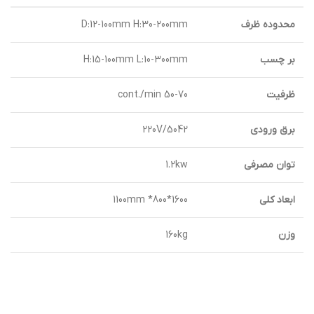
محدوده ظرف
D:12-100mm H:30-200mm
بر چسب
H:15-100mm L:10-300mm
ظرفيت
50-70 cont./min
برق ورودی
220V/5042
توان مصرفی
1.2kw
ابعاد کلی
1100mm *800*1600
وزن
160kg