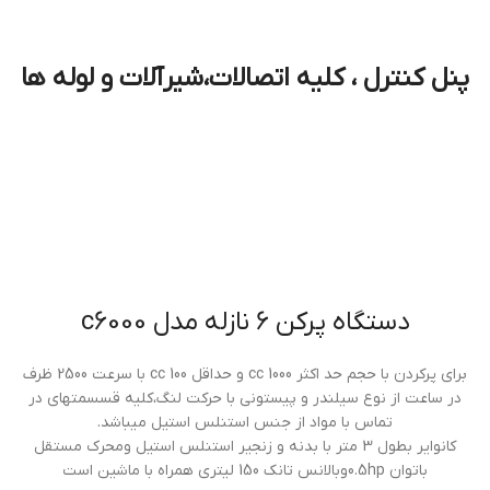
پنل کنترل ، کلیه اتصالات،شیرآلات و لوله ها
دستگاه پركن 6 نازله مدل c6000
براي پركردن با حجم حد اكثر cc 1000 و حداقل cc 100 با سرعت 2500 ظرف
در ساعت از نوع سيلندر و پيستوني با حرکت لنگ،كليه قسسمتهاي در
تماس با مواد از جنس استنلس استيل ميباشد.
كانواير بطول 3 متر با بدنه و زنجير استنلس استيل ومحرك مستقل
باتوان 0.5hpوبالانس تانك 150 ليتري همراه با ماشين است