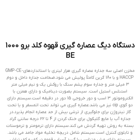
دستگاه دیگ عصاره گیری قهوه کلد برو 1000
BE
مخزن اصلی سه جداره عصاره گیری هزار لیتری با استانداردهایGMP-CE-
HACCP و با 180 گرین کاملاً پولیش می شود.ضخامت جداره داخل و دوم
3 میلی متر و جداره سوم پشم سنگ با روکش یک و نیم میلی متر
استنلس استیل است. سیستم بصورت دینامیک و دارای همزن با
الکتروموتور 3 اسب و دور خروجی 15 دور در دقیقه است.سیستم دارای
دو گوی cip نیز می باشد.عصاره گیری می تواند تحت اتمسفر و یا تحت
گاز نیتروژن برای جلوگیری از ترشی بیش از حد عصاره انجام پذیرد.در
جداره آب یا مایع گلیکول برای خنک کردن از 4 تا 22 درجه سانتی گراد
بسته به روش تهیه گردش می کند.سیستم دارای ترمومتر و ترموستات
و تابلوی کنترل است.سیستم شامل دریچه تخلیه مواد جامد می باشد.
سیستم دارای مش متناسب با گرید آسیاب قهوه در کف و کف تراش