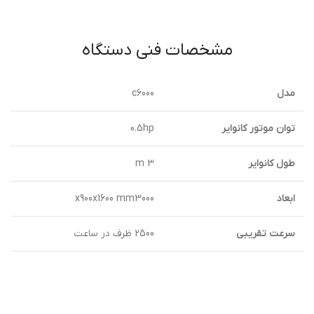
مشخصات فنی دستگاه
مدل
c6000
توان موتور كانواير
0.5hp
طول كانواير
m 3
ابعاد
x900x1600 mm3000
سرعت تقريبي
2500 ظرف در ساعت