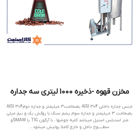
مخزن قهوه -ذخیره 1000 ليتري سه جداره
جنس جداره داخلي AISI 304 بضخامت3 ميليمتر و جداره دومAISI 304
بضخامت 3 مـيليمتر و جداره سوم پشم سنگ با روکش یک و نیم میلی
متر استنلس استیل ميباشد كليه جوشها ، با آرگون TIG یا SMAWو
سطـــــوح داخل و خارج كاملا پوليش ميشود ..