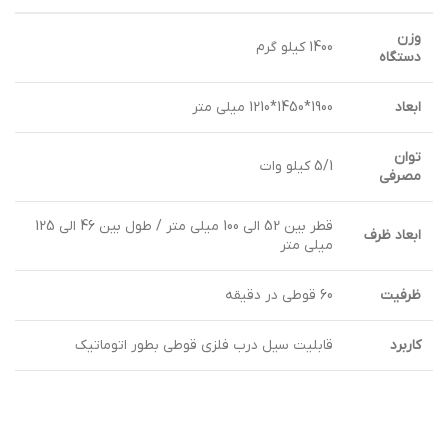
وزن
1400 كيلو گرم
دستگاه
ابعاد
1900*1450*1210 ميلي متر
توان
5/1 كيلو وات
مصرفي
قطر بين 52 الي 100 ميلي متر / طول بين 46 الي 125
ابعاد ظرف
ميلي متر
ظرفيت
60 قوطي در دقيقه
کاربرد
قابليت سيل درب فلزي قوطي بطور اتوماتيك