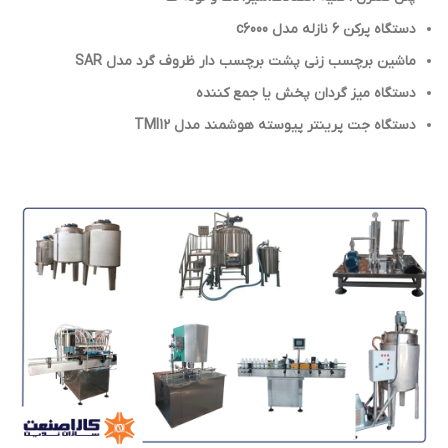
دستگاه پركن 6 نازله مدل c6000
ماشين برچسب زنی پشت برچسب دار ظروف گرد مدل SAR
دستگاه ميز گردان پخش يا جمع كننده
دستگاه جت پرینتر پیوسته هوشمند مدل TMI12