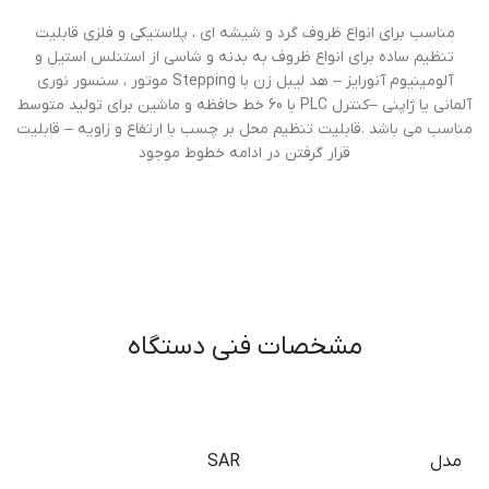
مناسب برای انواع ظروف گرد و شيشه ای ، پلاستيکی و فلزی قابليت
تنظيم ساده برای انواع ظروف به بدنه و شاسی از استنلس استيل و
آلومينیوم آنورايز – هد ليبل زن با Stepping موتور ، سنسور نوری
آلمانی يا ژاپنی –کنترل PLC با 60 خط حافظه و ماشين برای توليد متوسط
مناسب می باشد .قابليت تنظيم محل بر چسب با ارتفاع و زاويه – قابليت
قرار گرفتن در ادامه خطوط موجود
مشخصات فنی دستگاه
مدل
SAR