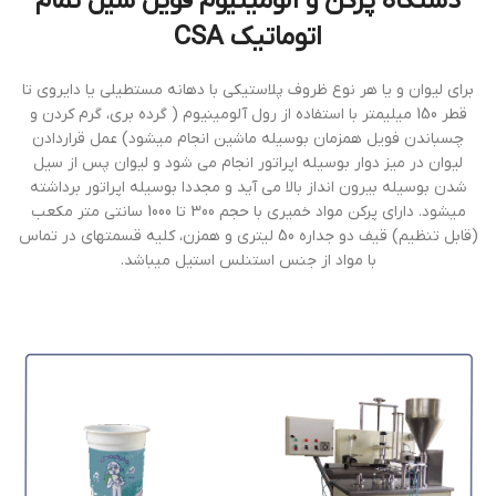
دستگاه پركن و آلومينيوم فويل سيل تمام
اتوماتيك CSA
براي ليوان و يا هر نوع ظروف پلاستيكي با دهانه مستطيلي يا دايروي تا
قطر 150 ميليمتر با استفاده از رول آلومينيوم ( گرده بري، گرم كردن و
چسباندن فويل همزمان بوسيله ماشين انجام ميشود) عمل قراردادن
ليوان در ميز دوار بوسيله اپراتور انجام مي شود و ليوان پس از سيل
شدن بوسيله بيرون انداز بالا مي آيد و مجددا بوسيله اپراتور برداشته
ميشود. داراي پركن مواد خمیری با حجم 300 تا 1000 سانتي متر مكعب
(قابل تنظيم) قيف دو جداره 50 ليتري و همزن، كليه قسمتهای در تماس
با مواد از جنس استنلس استيل ميباشد.