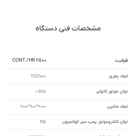
مشخصات فنی دستگاه
ظرفيت
2500 CONT./HR
ابعاد بطري
YQC1000
توان موتور كانواير
0.5hp
ابعاد ماشين
2000*800*2000
توان الكتروموتور پمپ سير كولاسيون
1hp