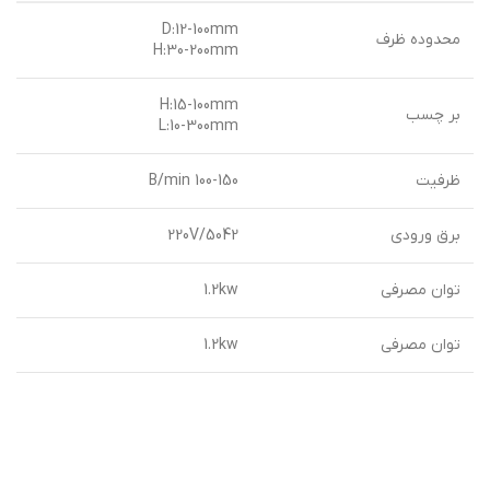
D:12-100mm
محدوده ظرف
H:30-200mm
H:15-100mm
بر چسب
L:10-300mm
ظرفيت
100-150 B/min
برق ورودی
220V/5042
توان مصرفی
1.2kw
توان مصرفی
1.2kw