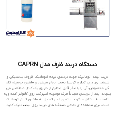
دستگاه دربند ظرف مدل CAPRN
دربند نيمه اتوماتيك جهت دربندي نيمه اتوماتيك ظروف پلاستيكي و
شيشه اي، درب گذاري توسط دست انجام ميشود و ماشين بوسيله كله
گي مخصوص، آن را با لنگر قابل تنظيم از طريق يك كلاچ اصطكاكي مي
پيچاند. بعد از دربندي مجدداً ظرف بوسيله اسپراكت روي كانواير آمده وبه
ادامه خط منتقل ميگردد. ماشين قابل تبديل به ماشين تمام اتوماتيك
است. برای مشاهده ی تمامی دستگاه های دربند روی
لینک
کلیک کنید.