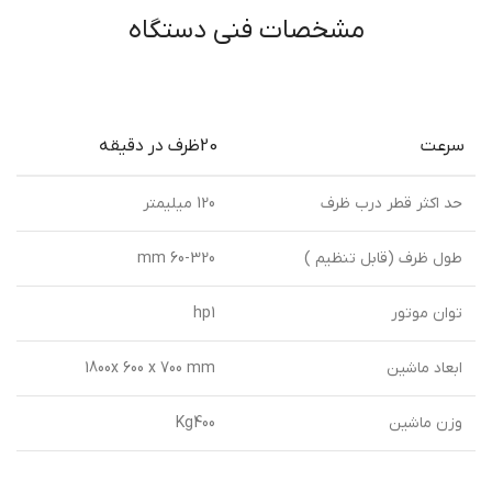
مشخصات فنی دستگاه
سرعت
20ظرف در دقيقه
حد اكثر قطر درب ظرف
120 ميليمتر
طول ظرف (قابل تنظيم )
60-320 mm
توان موتور
hp1
ابعاد ماشین
1800x 600 x 700 mm
وزن ماشين
Kg400