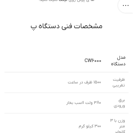
مشخصات فنی دستگاه پ
مدل
CW6000
دستگاه
ظرفیت
1500 ظرف در ساعت
تقریبی
برق
380 ولت 1اسب بخار
ورودی
وزن با 3
متر
300 کیلو گرم
کانوایر