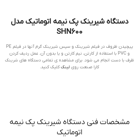
دستگاه شيرينك پك نيمه اتوماتيك مدل
SHN600
پيچيدن ظروف در فيلم شيرينك و سپس شيرينك گرم آنها در فيلم PE
و PVC با استفاده از كارتن، نيم كارتن و يا بدون آن. عمل رديف كردن
ظرف با دست انجام مي شود. برای مشاهده ی تمامی دستگاه های شرینک
کارا صنعت روی
لینک
کلیک کنید.
مشخصات فنی دستگاه شيرينك پك نيمه
اتوماتيك