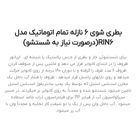
بطري شوي 6 نازله تمام اتوماتيك مدل
RIN6(درصورت نیاز به شستشو)
براي شستشوئي جار و بطري از جنس پلاستيك يا شيشه اي . اپراتور
ظروف را در ابتداي كانواير قرار مي دهد و ماشين پس از متوقف كردن
ظروف 6 عدد ظرف را گرفته و با دوران 180 درجه از روي كانواير حركت
ميدهد و روي نازلهاي پاشش قرار ميدهد . ظروف با فشار آب داخل يك
مخزن استنلس استيل كه توسط يك پمپ سانتريفوژ استنلس استيل
تامين ميشود شستشو شده و مجدداً به روي كانواير بر ميگردند. در مسير
سيركولاسيون آب از فيلتر PP براي فيلتراسيون ذرات جامد استفاده
ميشود . آب داخل وان پس از يك يا دو شيفت كار تخليه و مجدداً وان با
آب پر ميشود.