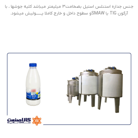
جنس جداره استنلس استیل بضخامت3 ميليمتر ميباشد كليه جوشها ، با
آرگون TIG یا SMAWو سطوح داخل و خارج كاملا پــــــوليش ميشود.