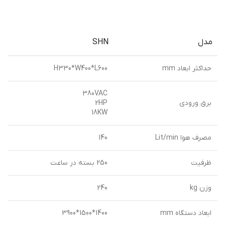
مدل
SHN
حداكثر ابعاد mm
H330*W400*L600
380VAC
برق ورودي
2HP
18KW
مصرف هوا Lit/min
140
ظرفيت
250 بسته در ساعت
وزن kg
240
ابعاد دستگاه mm
1400*1500*3900