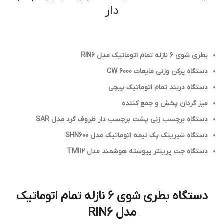
دار
بطري شوي 6 نازله تمام اتوماتيك مدل RIN6
دستگاه پركن وزني مايعات CW 6000
دستگاه دربند تمام اتوماتيك پيچي
ميز گردان پخش و جمع كننده
دستگاه برچسب زنی پشت برچسب دار ظروف گرد مدل SAR
دستگاه شيرينك پك نيمه اتوماتيك مدل SHN600
دستگاه جت پرینتر پیوسته هوشمند مدل TMI12
دستگاه بطري شوي 6 نازله تمام اتوماتيك
مدل RIN6