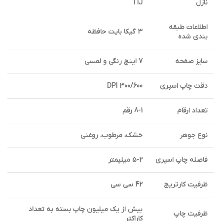
نازل
TIJ
اطلاعات طبقه
3 گیکا بایت حافظه
بندی شده
سایز صفحه
7 اینچ رنگی و لمسی
دقت چاپ اسپری
300/600 DPI
تعداد ارقام
8-1 رقم
نوع جوهر
خشک، مرطوب، روغنی
فاصله چاپ اسپری
5-2 میلیمتر
ظرفیت کارتریج
42 سی سی
بیش از یک میلیون چاپ بسته به تعداد
ظرفیت چاپ
کاراکتر