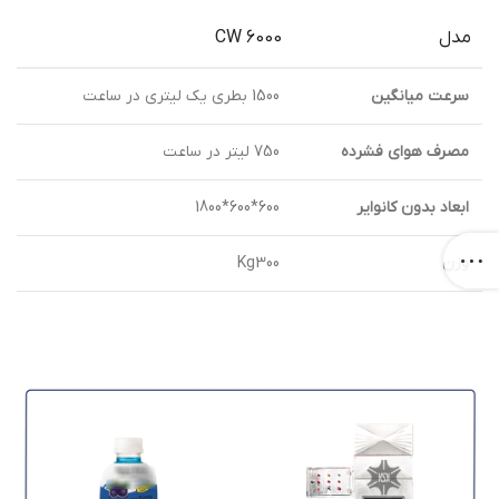
مدل
CW 6000
سرعت ميانگين
1500 بطري يك ليتري در ساعت
مصرف هواي فشرده
750 ليتر در ساعت
ابعاد بدون كانواير
600*600*1800
وزن
Kg300