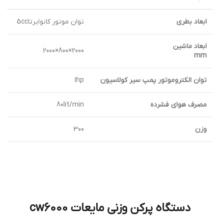
ابعاد بطري
توان موتور كانوايرتا5cc
ابعاد ماشين
2000×800×2000
mm
توان الكتروموتور پمپ سير كولاسيون
1hp
مصرف هواي فشرده
80lit/min
وزن
300
دستگاه پرکن وزنی مایعات cw6000