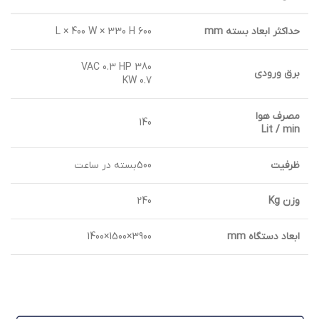
حداكثر ابعاد بسته mm
600 L × 400 W × 330 H
380 VAC 0.3 HP
برق ورودي
0.7 KW
مصرف هوا
140
Lit / min
ظرفيت
500بسته در ساعت
وزن Kg
240
ابعاد دستگاه mm
3900×1500×1400