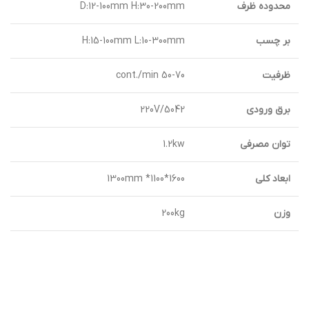
محدوده ظرف
D:12-100mm H:30-200mm
بر چسب
H:15-100mm L:10-300mm
ظرفيت
50-70 cont./min
برق ورودی
220V/5042
توان مصرفی
1.2kw
ابعاد کلی
1300mm *1100*1600
وزن
200kg