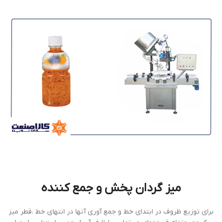
ميز گردان پخش و جمع كننده
براي توزيع ظروف در ابتداي خط و جمع آوري آنها در انتهاي خط .قطر ميز