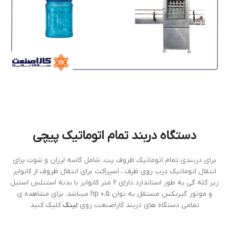
دستگاه دربند تمام اتوماتيك پيچي
براي دربندي تمام اتوماتيك ظروف پت، شامل كاسه لرزان و شوت براي
انتقال اتوماتيك درب روي ظرف ، اسپراكت براي انتقال ظروف از كانواير
زير كله گي به طور استاندارد داراي 2 متر كانواير با بدنه استنلس استيل
و موتور گيربكس مستقل به توان 0.5 hp ميباشد. برای مشاهده ی
تمامی دستگاه های دربند کاراصنعت روی
لینک
کلیک کنید