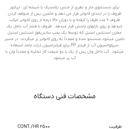
براي شستشوي جار و بطري از جنس پلاستيك يا شيشه اي . اپراتور
ظروف را در ابتداي كانواير قرار مي دهد و ماشين پس از متوقف كردن
ظروف 6 عدد ظرف را گرفته و با دوران 180 درجه از روي كانواير حركت
ميدهد و روي نازلهاي پاشش قرار ميدهد . ظروف با فشار آب داخل يك
مخزن استنلس استيل كه توسط يك پمپ سانتريفوژ استنلس استيل
تامين ميشود شستشو شده و مجدداً به روي كانواير بر ميگردند. در مسير
سيركولاسيون آب از فيلتر PP براي فيلتراسيون ذرات جامد استفاده
ميشود . آب داخل وان پس از يك يا دو شيفت كار تخليه و مجدداً وان با
آب پر ميشود
مشخصات فنی دستگاه
ظرفيت
2500 CONT./HR