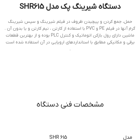
دستگاه شيرينگ پك مدل SHR615
حمل، جمع كردن و پيچيدن ظروف در فيلم شيرينگ و سپس شيرينگ
گرم آنها در فيلم PE و PVC با استفاده از كارتن ، نيم كارتن و يا بدون آن .
ماشين داراي رول بازكن اتوماتيك و كنترل PLC بوده و از بهترين قطعات
برقي و مكانيكي مطابق با استانداردهاي اروپايي در آن استفاده شده است
.
مشخصات فنی دستگاه
مدل
SHR 615