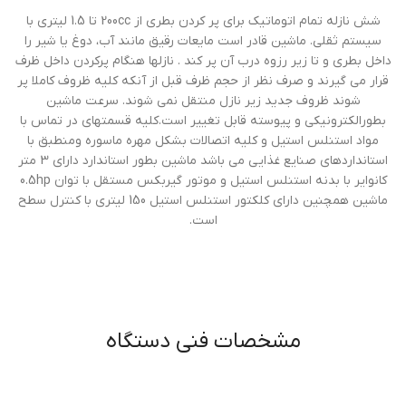
شش نازله تمام اتوماتيك براي پر كردن بطري از 200cc تا 1.5 ليتري با
سيستم ثقلي. ماشين قادر است مايعات رقيق مانند آب، دوغ يا شير را
داخل بطري و تا زير رزوه درب آن پر كند . نازلها هنگام پركردن داخل ظرف
قرار مي گيرند و صرف نظر از حجم ظرف قبل از آنكه كليه ظروف كاملا پر
شوند ظروف جديد زير نازل منتقل نمي شوند. سرعت ماشين
بطورالكترونيكي و پيوسته قابل تغيير است.كليه قسمتهاي در تماس با
مواد استنلس استيل و كليه اتصالات بشكل مهره ماسوره ومنطبق با
استانداردهاي صنايع غذايي مي باشد ماشين بطور استاندارد داراي 3 متر
كانواير با بدنه استنلس استيل و موتور گيربكس مستقل با توان 0.5hp
ماشين همچنين داراي كلكتور استنلس استيل 150 ليتري با كنترل سطح
است.
مشخصات فنی دستگاه