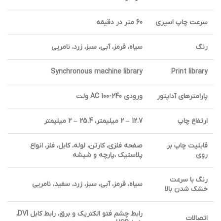
سرعت چاپ اسپری
60 متر در دقیقه
رنگ
سیاه، قرمز، آبی، سبز، زرد، نامریی
Synchronous machine library
Print library
پارامترهای آداپتور
ورودی AC 100-240 ولت
ارتفاع چاپ
12.7 – 2 میلیمتر، 25.4 – 2 میلیمتر
قابلیت چاپ بر
صفحه فلزی، کارتن، لوله، کابل، فلز، انواع
روی
پلاستیک ،پارچه و شیشه
رنگ با سرعت
سیاه، قرمز، آبی، سبز، زرد، سفید، نامریی
خشک شدن بالا
رابط چشم فتو الکتریک و برق، رابط کابل DVI،
اتصالات