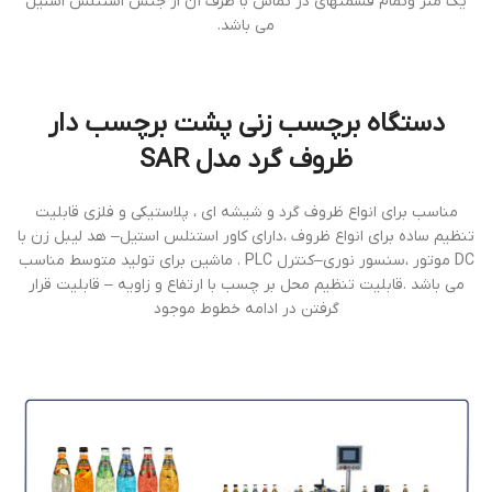
يك متر وتمام قسمتهاي در تماس با ظرف آن از جنس استنلس استيل
مي باشد.
دستگاه برچسب زنی پشت برچسب دار
ظروف گرد مدل SAR
مناسب برای انواع ظروف گرد و شيشه ای ، پلاستيکی و فلزی قابليت
تنظيم ساده برای انواع ظروف ،دارای کاور استنلس استيل– هد ليبل زن با
DC موتور ،سنسور نوری–کنترل PLC . ماشين برای توليد متوسط مناسب
می باشد .قابليت تنظيم محل بر چسب با ارتفاع و زاويه – قابليت قرار
گرفتن در ادامه خطوط موجود