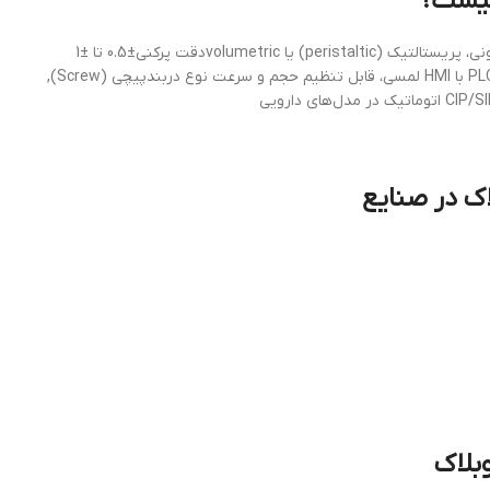
چیست؟
ظرفیت تولید20 تا 120 بطری در دقیقه (بسته به نوع نازل و حجم پرکنی)نوع پرکن پیستونی، پریستالتیک (peristaltic) یا volumetricدقت پرکنی±0.5 تا ±1
درصدجنس استنلس استیل 316L برای تماس با مواد و 304 برای بدنه خارجی سیستم کنترلPLC با HMI لمسی، قابل تنظیم حجم و سرعت نوع دربندپیچی (Screw),
اک در صنایع
وبلاک