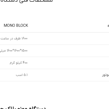
مشخصات فنی دستگاه م
MONO BLOCK
1800 ظرف در ساعت
1500*1600*1600 ميلي متر
400 كيلو گرم
وتور
5.1 اسب